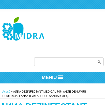
Formular de căutare
MENIU
Eşti aici
Acasă
» AИИA DEZINFECTANT MEDICAL 70% (ALTE DENUMIRI
COMERCIALE: AИA TEAM ALCOOL SANITAR 70%)