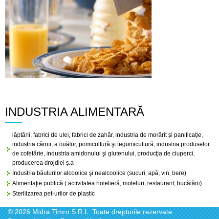
INDUSTRIA ALIMENTARĂ
lăptării, fabrici de ulei, fabrici de zahăr, industria de morărit şi panificaţie,
industria cărnii, a ouălor, pomicultură şi legumicultură, industria produselor
de cofetărie, industria amidonului şi glutenului, producţia de ciuperci,
producerea drojdiei ş.a
Industria băuturilor alcoolice şi nealcoolice (sucuri, apă, vin, bere)
Alimentaţie publică ( activitatea hotelieră, moteluri, restaurant, bucătării)
Sterilizarea pet-urilor de plastic
© 2026 Midra Timro S.R.L. Toate drepturile rezervate.