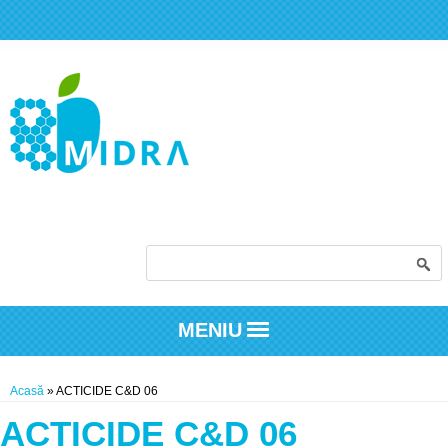
Formular de căutare
MENIU
Eşti aici
Acasă
» ACTICIDE C&D 06
ACTICIDE C&D 06