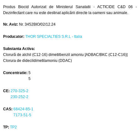
Produs Biocid Autorizat de Ministerul Sanatatii - ACTICIDE C&D 06 -
Dezinfectant care nu este destinat aplicării directe la oameni sau animale.
Nr. Aviz:
Nr. 3452BIO/02/12.24
Producator:
THOR SPECIALTIES S.R.L - Italia
Substanta Activa:
Clorură de alchil (C12-16) dimetilbenzil amoniu [ADBAC/BKC (C12-C16)]
Clorura de didecildimetilamoniu (DDAC)
Concentratie:
5
5
CE:
270-325-2
230-252-2
CAS:
68424-85-1
7173-51-5
TP:
TP2