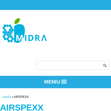
Formular de căutare
MENIU
Eşti aici
Acasă
» AIRSPEXX
AIRSPEXX