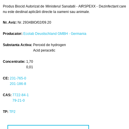
Produs Biocid Autorizat de Ministerul Sanatatii - AIRSPEXX - Dezinfectant care
nu este destinat aplicării directe la oameni sau animale.
Nr. Aviz:
Nr. 2934BIO/02/09.20
Producator:
Ecolab Deustschland GMBH - Germania
Substanta Activa:
Peroxid de hydrogen
Acid peracetic
Concentratie:
1,70
0,01
CE:
231-765-0
201-186-8
CAS:
7722-84-1
79-21-0
TP:
TP2