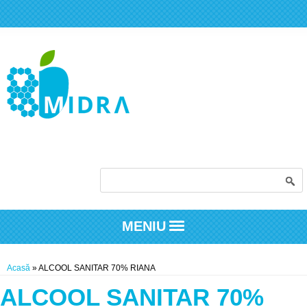
Formular de căutare
MENIU
Eşti aici
Acasă
» ALCOOL SANITAR 70% RIANA
ALCOOL SANITAR 70%