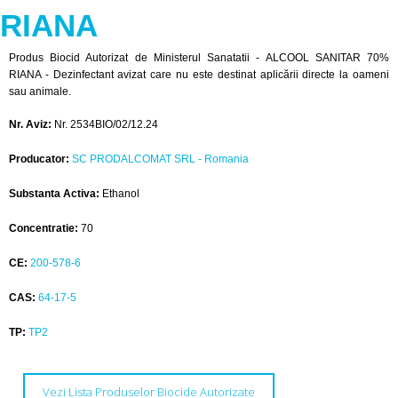
RIANA
Produs Biocid Autorizat de Ministerul Sanatatii - ALCOOL SANITAR 70%
RIANA - Dezinfectant avizat care nu este destinat aplicării directe la oameni
sau animale.
Nr. Aviz:
Nr. 2534BIO/02/12.24
Producator:
SC PRODALCOMAT SRL - Romania
Substanta Activa:
Ethanol
Concentratie:
70
CE:
200-578-6
CAS:
64-17-5
TP:
TP2
Vezi Lista Produselor Biocide Autorizate