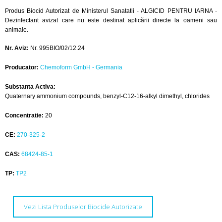
Produs Biocid Autorizat de Ministerul Sanatatii - ALGICID PENTRU IARNA -
Dezinfectant avizat care nu este destinat aplicării directe la oameni sau
animale.
Nr. Aviz:
Nr. 995BIO/02/12.24
Producator:
Chemoform GmbH - Germania
Substanta Activa:
Quaternary ammonium compounds, benzyl-C12-16-alkyl dimethyl, chlorides
Concentratie:
20
CE:
270-325-2
CAS:
68424-85-1
TP:
TP2
Vezi Lista Produselor Biocide Autorizate