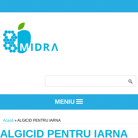
Formular de căutare
MENIU
Eşti aici
Acasă
» ALGICID PENTRU IARNA
ALGICID PENTRU IARNA