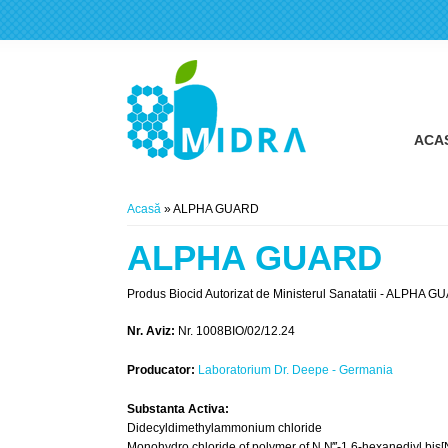
ACA
Eşti aici
Acasă
» ALPHA GUARD
ALPHA GUARD
Produs Biocid Autorizat de Ministerul Sanatatii - ALPHA GUA
Nr. Aviz:
Nr. 1008BIO/02/12.24
Producator:
Laboratorium Dr. Deepe - Germania
Substanta Activa:
Didecyldimethylammonium chloride
Monohydro chloride of polymer of N,N‴-1,6-hexanediyl b