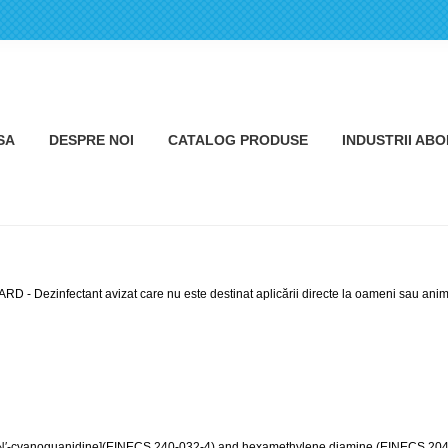
SA
DESPRE NOI
CATALOG PRODUSE
INDUSTRII AB
RD - Dezinfectant avizat care nu este destinat aplicării directe la oameni sau anim
is[N′-cyanoguanidine](EINECS 240-032-4) and hexamethylene diamine (EINECS 204