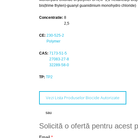
bis(trime thylen)-guanyl guanidinium monohydro chloride)
Concentratie:
8
2,5
CE:
230-525-2
Polymer
CAS:
7173-51-5
27083-27-8
32289-58-0
TP:
TP2
Vezi Lista Produselor Biocide Autorizate
sau
Solicită o ofertă pentru acest 
Email
*