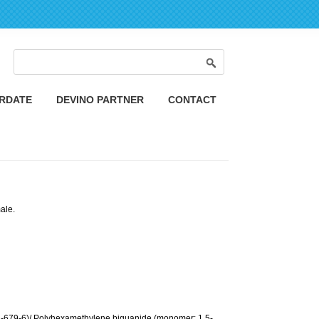
Formular de căutare
Căutare
ORDATE
DEVINO PARTNER
CONTACT
ale.
-679-6)/ Polyhexamethylene biguanide (monomer: 1,5-