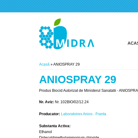
ACA
Eşti aici
Acasă
» ANIOSPRAY 29
ANIOSPRAY 29
Produs Biocid Autorizat de Ministerul Sanatatii - ANIOSPRAY
Nr. Aviz:
Nr. 102BIO/02/12.24
Producator:
Laboratoires Anios - Franta
Substanta Activa:
Ethanol
Didecyldimethylammonium chloride