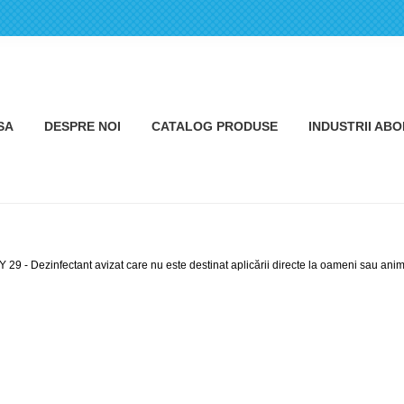
SA
DESPRE NOI
CATALOG PRODUSE
INDUSTRII AB
 29 - Dezinfectant avizat care nu este destinat aplicării directe la oameni sau anim