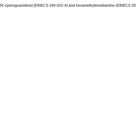
bis[N′-cyanoguanidine] (EINECS 240-032-4) and hexamethylenediamine (EINECS 20