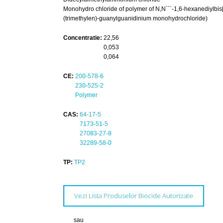
Monohydro chloride of polymer of N,N```-1,6-hexanediyl
(trimethylen)-guanylguanidinium monohydrochloride)
Concentratie:
22,56
0,053
0,064
CE:
200-578-6
230-525-2
Polymer
CAS:
64-17-5
7173-51-5
27083-27-8
32289-58-0
TP:
TP2
Vezi Lista Produselor Biocide Autorizate
sau