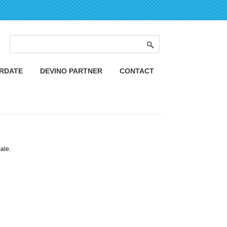
Formular de căutare
Căutare
ORDATE
DEVINO PARTNER
CONTACT
ale.