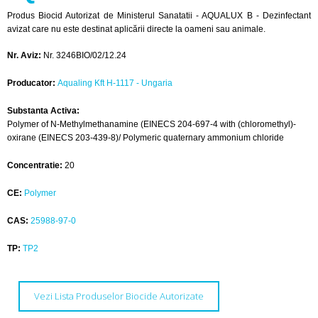
Produs Biocid Autorizat de Ministerul Sanatatii - AQUALUX B - Dezinfectant
avizat care nu este destinat aplicării directe la oameni sau animale.
Nr. Aviz:
Nr. 3246BIO/02/12.24
Producator:
Aqualing Kft H-1117 - Ungaria
Substanta Activa:
Polymer of N-Methylmethanamine (EINECS 204-697-4 with (chloromethyl)-
oxirane (EINECS 203-439-8)/ Polymeric quaternary ammonium chloride
Concentratie:
20
CE:
Polymer
CAS:
25988-97-0
TP:
TP2
Vezi Lista Produselor Biocide Autorizate