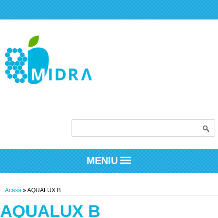
Formular de căutare
MENIU
Eşti aici
Acasă
» AQUALUX B
AQUALUX B