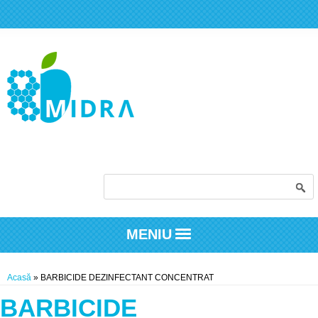
Formular de căutare
MENIU
Eşti aici
Acasă
» BARBICIDE DEZINFECTANT CONCENTRAT
BARBICIDE