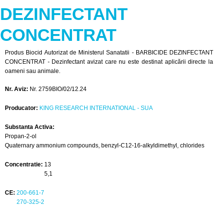
DEZINFECTANT
CONCENTRAT
Produs Biocid Autorizat de Ministerul Sanatatii - BARBICIDE DEZINFECTANT
CONCENTRAT - Dezinfectant avizat care nu este destinat aplicării directe la
oameni sau animale.
Nr. Aviz:
Nr. 2759BIO/02/12.24
Producator:
KING RESEARCH INTERNATIONAL - SUA
Substanta Activa:
Propan-2-ol
Quaternary ammonium compounds, benzyl-C12-16-alkyldimethyl, chlorides
Concentratie:
13
5,1
CE:
200-661-7
270-325-2