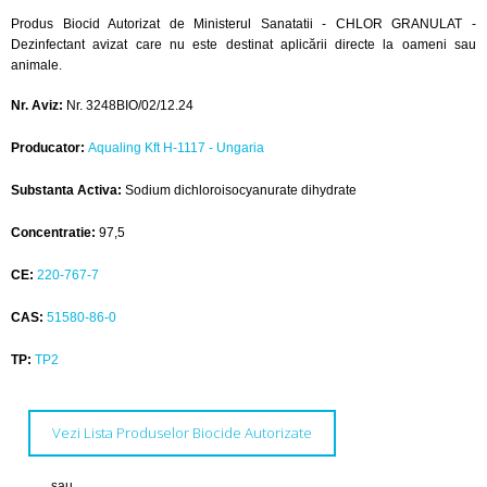
Produs Biocid Autorizat de Ministerul Sanatatii - CHLOR GRANULAT -
Dezinfectant avizat care nu este destinat aplicării directe la oameni sau
animale.
Nr. Aviz:
Nr. 3248BIO/02/12.24
Producator:
Aqualing Kft H-1117 - Ungaria
Substanta Activa:
Sodium dichloroisocyanurate dihydrate
Concentratie:
97,5
CE:
220-767-7
CAS:
51580-86-0
TP:
TP2
Vezi Lista Produselor Biocide Autorizate
sau