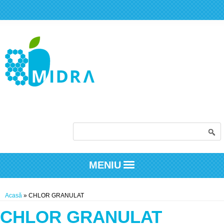
Formular de căutare
MENIU
Eşti aici
Acasă
» CHLOR GRANULAT
CHLOR GRANULAT