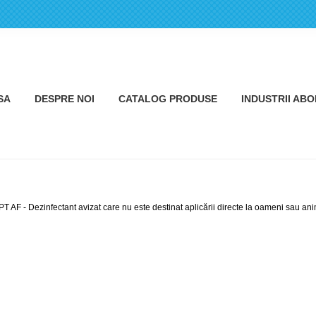
SA
DESPRE NOI
CATALOG PRODUSE
INDUSTRII AB
 AF - Dezinfectant avizat care nu este destinat aplicării directe la oameni sau ani