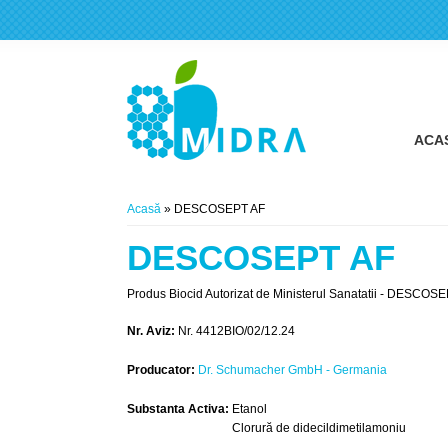
ACA
Eşti aici
Acasă
» DESCOSEPT AF
DESCOSEPT AF
Produs Biocid Autorizat de Ministerul Sanatatii - DESCOSEPT
Nr. Aviz:
Nr. 4412BIO/02/12.24
Producator:
Dr. Schumacher GmbH - Germania
Substanta Activa:
Etanol
Clorură de didecildimetilamoniu