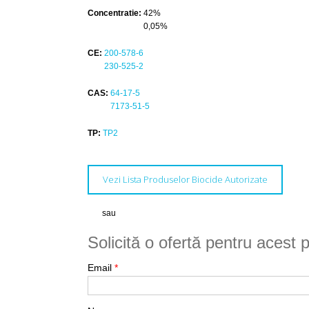
Concentratie:
42%
0,05%
CE:
200-578-6
230-525-2
CAS:
64-17-5
7173-51-5
TP:
TP2
Vezi Lista Produselor Biocide Autorizate
sau
Solicită o ofertă pentru acest 
Email
*