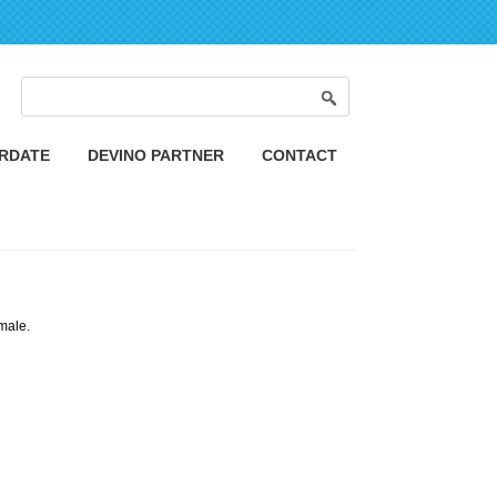
Formular de căutare
Căutare
ORDATE
DEVINO PARTNER
CONTACT
male.