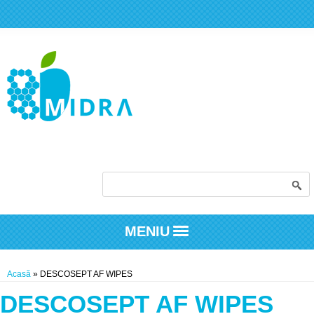
Formular de căutare
MENIU
Eşti aici
Acasă
» DESCOSEPT AF WIPES
DESCOSEPT AF WIPES