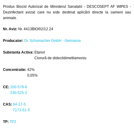
Produs Biocid Autorizat de Ministerul Sanatatii - DESCOSEPT AF WIPES -
Dezinfectant avizat care nu este destinat aplicării directe la oameni sau
animale.
Nr. Aviz:
Nr. 4413BIO/02/12.24
Producator:
Dr. Schumacher GmbH - Germania
Substanta Activa:
Etanol
Clorură de didecildimetilamoniu
Concentratie:
42%
0,05%
CE:
200-578-6
230-525-2
CAS:
64-17-5
7173-51-5
TP:
TP2