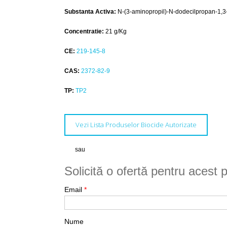
Substanta Activa:
N-(3-aminopropil)-N-dodecilpropan-1,3
Concentratie:
21 g/Kg
CE:
219-145-8
CAS:
2372-82-9
TP:
TP2
Vezi Lista Produselor Biocide Autorizate
sau
Solicită o ofertă pentru acest 
Email
*
Nume