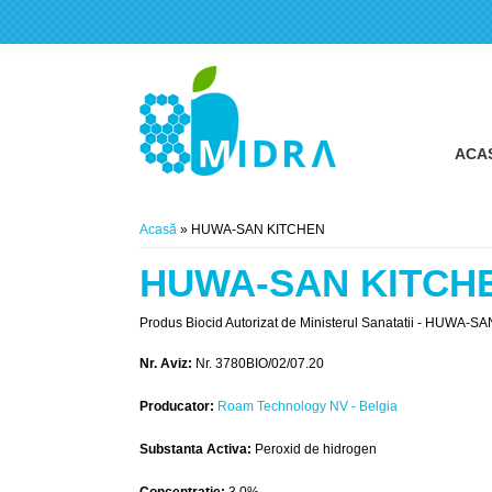
ACA
Eşti aici
Acasă
» HUWA-SAN KITCHEN
HUWA-SAN KITCH
Produs Biocid Autorizat de Ministerul Sanatatii - HUWA-SAN
Nr. Aviz:
Nr. 3780BIO/02/07.20
Producator:
Roam Technology NV - Belgia
Substanta Activa:
Peroxid de hidrogen