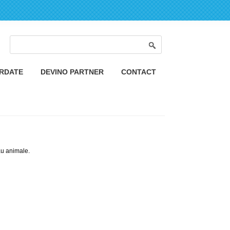
Formular de căutare
Căutare
ORDATE
DEVINO PARTNER
CONTACT
au animale.