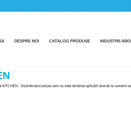
SA
DESPRE NOI
CATALOG PRODUSE
INDUSTRII AB
EN
 KITCHEN - Dezinfectant avizat care nu este destinat aplicării directe la oameni s