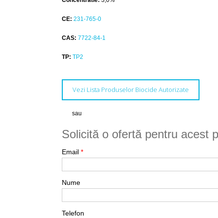
Concentratie:
3,0%
CE:
231-765-0
CAS:
7722-84-1
TP:
TP2
Vezi Lista Produselor Biocide Autorizate
sau
Solicită o ofertă pentru acest 
Email
*
Nume
Telefon