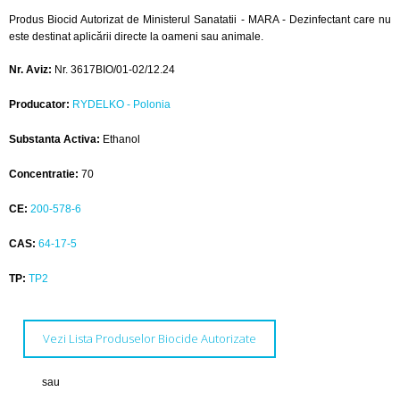
Produs Biocid Autorizat de Ministerul Sanatatii - MARA - Dezinfectant care nu
este destinat aplicării directe la oameni sau animale.
Nr. Aviz:
Nr. 3617BIO/01-02/12.24
Producator:
RYDELKO - Polonia
Substanta Activa:
Ethanol
Concentratie:
70
CE:
200-578-6
CAS:
64-17-5
TP:
TP2
Vezi Lista Produselor Biocide Autorizate
sau