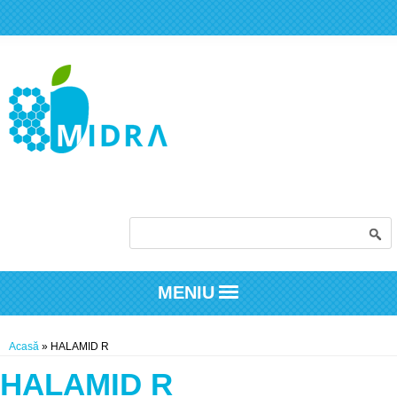
Formular de căutare
MENIU
Eşti aici
Acasă
» HALAMID R
HALAMID R