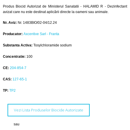
Produs Biocid Autorizat de Ministerul Sanatatii - HALAMID R - Dezinfectant
avizat care nu este destinat aplicării directe la oameni sau animale.
Nr. Aviz:
Nr. 1483BIO/02-04/12.24
Producator:
Axcentive Sarl - Franta
Substanta Activa:
Tosylchloramide sodium
Concentratie:
100
CE:
204-854-7
CAS:
127-65-1
TP:
TP2
Vezi Lista Produselor Biocide Autorizate
sau