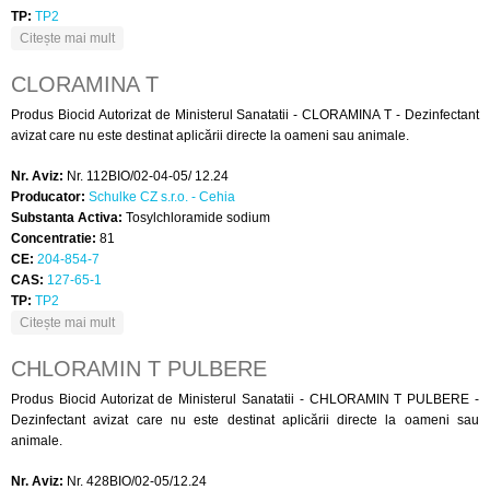
TP:
TP2
despre CLORAMINA T MEDUMAN
Citește mai mult
CLORAMINA T
Produs Biocid Autorizat de Ministerul Sanatatii - CLORAMINA T - Dezinfectant
avizat care nu este destinat aplicării directe la oameni sau animale.
Nr. Aviz:
Nr. 112BIO/02-04-05/ 12.24
Producator:
Schulke CZ s.r.o. - Cehia
Substanta Activa:
Tosylchloramide sodium
Concentratie:
81
CE:
204-854-7
CAS:
127-65-1
TP:
TP2
despre CLORAMINA T
Citește mai mult
CHLORAMIN T PULBERE
Produs Biocid Autorizat de Ministerul Sanatatii - CHLORAMIN T PULBERE -
Dezinfectant avizat care nu este destinat aplicării directe la oameni sau
animale.
Nr. Aviz:
Nr. 428BIO/02-05/12.24