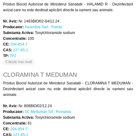
Produs Biocid Autorizat de Ministerul Sanatatii - HALAMID R - Dezinfectant
avizat care nu este destinat aplicării directe la oameni sau animale.
Nr. Aviz:
Nr. 1483BIO/02-04/12.24
Producator:
Axcentive Sarl - Franta
Substanta Activa:
Tosylchloramide sodium
Concentratie:
100
CE:
204-854-7
CAS:
127-65-1
TP:
TP2
despre HALAMID R
Citește mai mult
CLORAMINA T MEDUMAN
Produs Biocid Autorizat de Ministerul Sanatatii - CLORAMINA T MEDUMAN -
Dezinfectant avizat care nu este destinat aplicării directe la oameni sau
animale.
Nr. Aviz:
Nr. 808BIO/02/12.24
Producator:
SC Meduman SA - Romania
Substanta Activa:
Tosylchloramide sodium
Concentratie:
81
CE:
204-854-7
CAS:
127-65-1