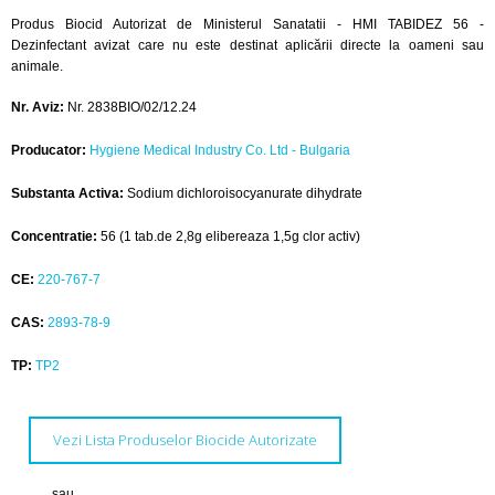
Produs Biocid Autorizat de Ministerul Sanatatii - HMI TABIDEZ 56 -
Dezinfectant avizat care nu este destinat aplicării directe la oameni sau
animale.
Nr. Aviz:
Nr. 2838BIO/02/12.24
Producator:
Hygiene Medical Industry Co. Ltd - Bulgaria
Substanta Activa:
Sodium dichloroisocyanurate dihydrate
Concentratie:
56 (1 tab.de 2,8g elibereaza 1,5g clor activ)
CE:
220-767-7
CAS:
2893-78-9
TP:
TP2
Vezi Lista Produselor Biocide Autorizate
sau