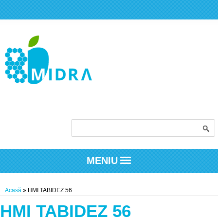
Formular de căutare
MENIU
Eşti aici
Acasă
» HMI TABIDEZ 56
HMI TABIDEZ 56