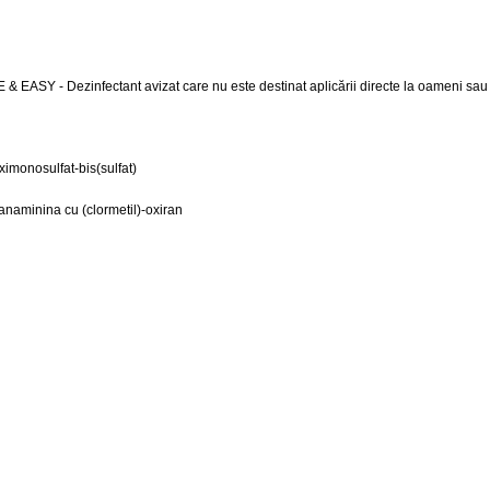
 & EASY - Dezinfectant avizat care nu este destinat aplicării directe la oameni sau
imonosulfat-bis(sulfat)
naminina cu (clormetil)-oxiran