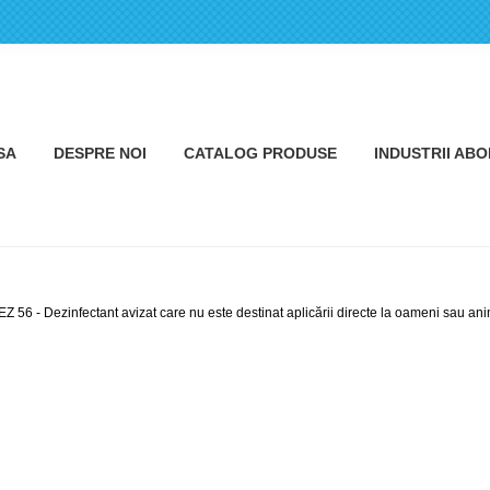
SA
DESPRE NOI
CATALOG PRODUSE
INDUSTRII AB
Z 56 - Dezinfectant avizat care nu este destinat aplicării directe la oameni sau an