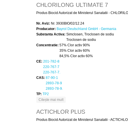
CHLORILONG ULTIMATE 7
Produs Biocid Autorizat de Ministerul Sanatatii - CHLORILO
Nr. Aviz:
Nr. 3930BIO/02/12.24
Producator:
Bayrol Deutschland GmbH - Germania
Substanta Activa:
Simclosen, Troclosen de sodiu
Troclosen de sodiu
Concentratie:
57% Clor activ 90%
35% Clor activ 60%
84,5% Clor activ 60%
CE:
201-782-8
220-767-7
220-767-7.
CAS:
87-90-1
2893-78-9
2893-78-9.
TP:
TP2
despre CHLORILONG ULTIMATE 7
Citește mai mult
ACTICHLOR PLUS
Produs Biocid Autorizat de Ministerul Sanatatii - ACTICHLO