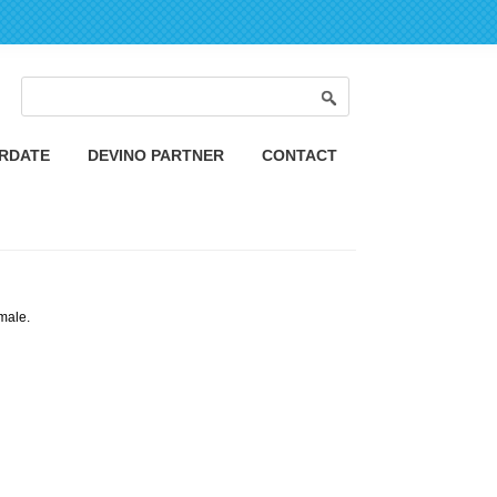
Formular de căutare
Căutare
ORDATE
DEVINO PARTNER
CONTACT
imale.