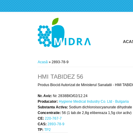
ACA
Eşti aici
Acasă
» 2893-78-9
HMI TABIDEZ 56
Produs Biocid Autorizat de Ministerul Sanatatii - HMI TABIDE
Nr. Aviz:
Nr. 2838BIO/02/12.24
Producator:
Hygiene Medical Industry Co. Ltd - Bulgaria
Substanta Activa:
Sodium dichloroisocyanurate dihydrate
Concentratie:
56 (1 tab.de 2,8g elibereaza 1,5g clor activ)
CE:
220-767-7
CAS:
2893-78-9
TP:
TP2