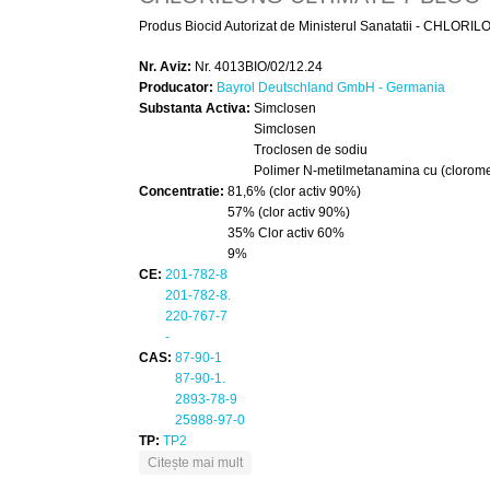
Produs Biocid Autorizat de Ministerul Sanatatii - CHLORILO
Nr. Aviz:
Nr. 4013BIO/02/12.24
Producator:
Bayrol Deutschland GmbH - Germania
Substanta Activa:
Simclosen
Simclosen
Troclosen de sodiu
Polimer N-metilmetanamina cu (cloromet
Concentratie:
81,6% (clor activ 90%)
57% (clor activ 90%)
35% Clor activ 60%
9%
CE:
201-782-8
201-782-8.
220-767-7
-
CAS:
87-90-1
87-90-1.
2893-78-9
25988-97-0
TP:
TP2
despre CHLORILONG ULTIMATE 7 BLO
Citește mai mult