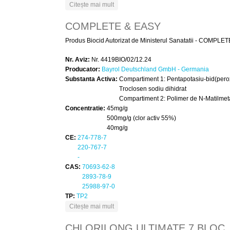
despre HMI TABIDEZ 56
Citește mai mult
COMPLETE & EASY
Produs Biocid Autorizat de Ministerul Sanatatii - COMPLETE
Nr. Aviz:
Nr. 4419BIO/02/12.24
Producator:
Bayrol Deutschland GmbH - Germania
Substanta Activa:
Compartiment 1: Pentapotasiu-bid(perox
Troclosen sodiu dihidrat
Compartiment 2: Polimer de N-Matilmeta
Concentratie:
45mg/g
500mg/g (clor activ 55%)
40mg/g
CE:
274-778-7
220-767-7
-
CAS:
70693-62-8
2893-78-9
25988-97-0
TP:
TP2
despre COMPLETE & EASY
Citește mai mult
CHLORILONG ULTIMATE 7 BLOC