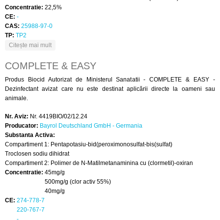
Concentratie:
22,5%
CE:
-
CAS:
25988-97-0
TP:
TP2
despre DESALGINE JET
Citește mai mult
COMPLETE & EASY
Produs Biocid Autorizat de Ministerul Sanatatii - COMPLETE & EASY -
Dezinfectant avizat care nu este destinat aplicării directe la oameni sau
animale.
Nr. Aviz:
Nr. 4419BIO/02/12.24
Producator:
Bayrol Deutschland GmbH - Germania
Substanta Activa:
Compartiment 1: Pentapotasiu-bid(peroximonosulfat-bis(sulfat)
Troclosen sodiu dihidrat
Compartiment 2: Polimer de N-Matilmetanaminina cu (clormetil)-oxiran
Concentratie:
45mg/g
500mg/g (clor activ 55%)
40mg/g
CE:
274-778-7
220-767-7
-