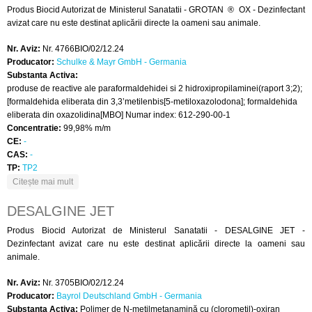
Produs Biocid Autorizat de Ministerul Sanatatii - GROTAN ® OX - Dezinfectant
avizat care nu este destinat aplicării directe la oameni sau animale.
Nr. Aviz:
Nr. 4766BIO/02/12.24
Producator:
Schulke & Mayr GmbH - Germania
Substanta Activa:
produse de reactive ale paraformaldehidei si 2 hidroxipropilaminei(raport 3;2);
[formaldehida eliberata din 3,3’metilenbis[5-metiloxazolodona]; formaldehida
eliberata din oxazolidina[MBO] Numar index: 612-290-00-1
Concentratie:
99,98% m/m
CE:
-
CAS:
-
TP:
TP2
despre GROTAN ® OX
Citește mai mult
DESALGINE JET
Produs Biocid Autorizat de Ministerul Sanatatii - DESALGINE JET -
Dezinfectant avizat care nu este destinat aplicării directe la oameni sau
animale.
Nr. Aviz:
Nr. 3705BIO/02/12.24
Producator:
Bayrol Deutschland GmbH - Germania
Substanta Activa:
Polimer de N-metilmetanamină cu (clorometil)-oxiran