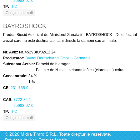
25988-97-0
TP:
TP2
despre BAYROSOFT
Citește mai mult
BAYROSHOCK
Produs Biocid Autorizat de Ministerul Sanatatii - BAYROSHOCK - Dezinfectant
avizat care nu este destinat aplicării directe la oameni sau animale.
Nr. Aviz:
Nr. 4529BIO/02/12.24
Producator:
Bayrol Deutschland GmbH - Germania
Substanta Activa:
Peroxid de hidrogen
Polimer de N-metilmetanamină cu (clorometil)-oxiran
Concentratie:
34 %
1 %
CE:
231-765-0
-
CAS:
7722-84-1
25988-97-0
TP:
TP2
despre BAYROSHOCK
Citește mai mult
© 2026 Midra Timro S.R.L. Toate drepturile rezervate.