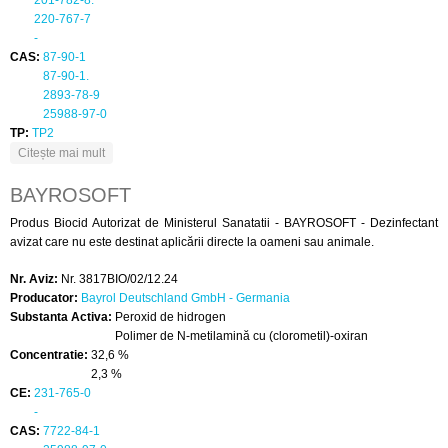
201-782-8.
220-767-7
-
CAS:
87-90-1
87-90-1.
2893-78-9
25988-97-0
TP:
TP2
despre CHLORILONG ULTIMATE 7 BLOC
Citește mai mult
BAYROSOFT
Produs Biocid Autorizat de Ministerul Sanatatii - BAYROSOFT - Dezinfectant
avizat care nu este destinat aplicării directe la oameni sau animale.
Nr. Aviz:
Nr. 3817BIO/02/12.24
Producator:
Bayrol Deutschland GmbH - Germania
Substanta Activa:
Peroxid de hidrogen
Polimer de N-metilamină cu (clorometil)-oxiran
Concentratie:
32,6 %
2,3 %
CE:
231-765-0
-
CAS:
7722-84-1