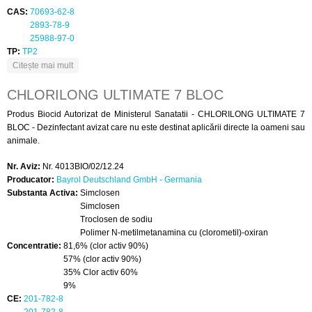
CAS:
70693-62-8
2893-78-9
25988-97-0
TP:
TP2
despre COMPLETE & EASY
Citește mai mult
CHLORILONG ULTIMATE 7 BLOC
Produs Biocid Autorizat de Ministerul Sanatatii - CHLORILONG ULTIMATE 7
BLOC - Dezinfectant avizat care nu este destinat aplicării directe la oameni sau
animale.
Nr. Aviz:
Nr. 4013BIO/02/12.24
Producator:
Bayrol Deutschland GmbH - Germania
Substanta Activa:
Simclosen
Simclosen
Troclosen de sodiu
Polimer N-metilmetanamina cu (clorometil)-oxiran
Concentratie:
81,6% (clor activ 90%)
57% (clor activ 90%)
35% Clor activ 60%
9%
CE:
201-782-8