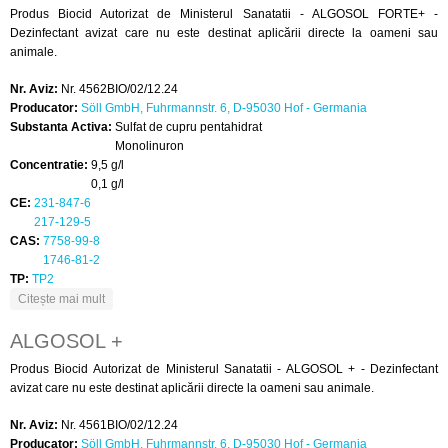
Produs Biocid Autorizat de Ministerul Sanatatii - ALGOSOL FORTE+ -
Dezinfectant avizat care nu este destinat aplicării directe la oameni sau
animale.
Nr. Aviz:
Nr. 4562BIO/02/12.24
Producator:
Söll GmbH, Fuhrmannstr. 6, D-95030 Hof - Germania
Substanta Activa:
Sulfat de cupru pentahidrat
Monolinuron
Concentratie:
9,5 g/l
0,1 g/l
CE:
231-847-6
217-129-5
CAS:
7758-99-8
1746-81-2
TP:
TP2
despre ALGOSOL FORTE+
Citește mai mult
ALGOSOL +
Produs Biocid Autorizat de Ministerul Sanatatii - ALGOSOL + - Dezinfectant
avizat care nu este destinat aplicării directe la oameni sau animale.
Nr. Aviz:
Nr. 4561BIO/02/12.24
Producator:
Söll GmbH, Fuhrmannstr. 6, D-95030 Hof - Germania