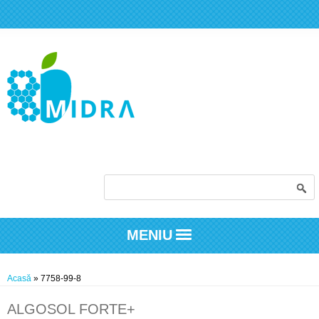
Formular de căutare
MENIU
Eşti aici
Acasă
» 7758-99-8
ALGOSOL FORTE+