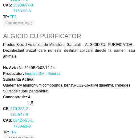
CAS:
25988-97-0
7758-99-8
TP:
TP2
despre ALGIOX
Citește mai mult
ALGICID CU PURIFICATOR
Produs Biocid Autorizat de Ministerul Sanatatii - ALGICID CU PURIFICATOR -
Dezinfectant avizat care nu este destinat aplicării directe la oameni sau
animale.
Nr. Aviz:
Nr. 2940BIO/02/12.24
Producator:
Inquide S.A. - Spania
Substanta Activa:
Quaternary ammonium compounds, benzyl-C12-16-alkyl dimethyl, chlorides
Sulfat de cupru pentahidrat
Concentratie:
4
1,5
CE:
270-325-2
231-847-6
CAS:
68424-85-1
7758-99-8
TP:
TP2