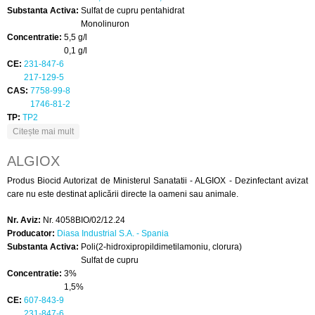
Substanta Activa:
Sulfat de cupru pentahidrat
Monolinuron
Concentratie:
5,5 g/l
0,1 g/l
CE:
231-847-6
217-129-5
CAS:
7758-99-8
1746-81-2
TP:
TP2
despre ALGOSOL +
Citește mai mult
ALGIOX
Produs Biocid Autorizat de Ministerul Sanatatii - ALGIOX - Dezinfectant avizat
care nu este destinat aplicării directe la oameni sau animale.
Nr. Aviz:
Nr. 4058BIO/02/12.24
Producator:
Diasa Industrial S.A. - Spania
Substanta Activa:
Poli(2-hidroxipropildimetilamoniu, clorura)
Sulfat de cupru
Concentratie:
3%
1,5%
CE:
607-843-9
231-847-6