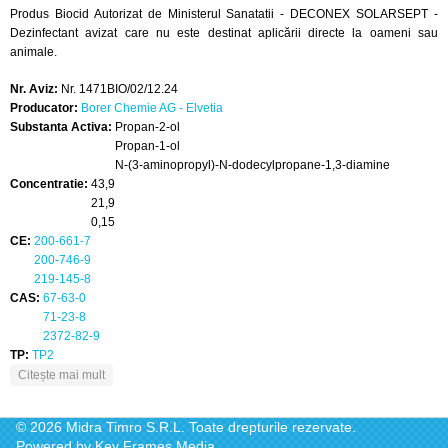
Produs Biocid Autorizat de Ministerul Sanatatii - DECONEX SOLARSEPT -
Dezinfectant avizat care nu este destinat aplicării directe la oameni sau
animale.
Nr. Aviz:
Nr. 1471BIO/02/12.24
Producator:
Borer Chemie AG - Elvetia
Substanta Activa:
Propan-2-ol
Propan-1-ol
N-(3-aminopropyl)-N-dodecylpropane-1,3-diamine
Concentratie:
43,9
21,9
0,15
CE:
200-661-7
200-746-9
219-145-8
CAS:
67-63-0
71-23-8
2372-82-9
TP:
TP2
despre DECONEX SOLARSEPT
Citește mai mult
© 2026 Midra Timro S.R.L. Toate drepturile rezervate.
Powered by
Key Frames Media