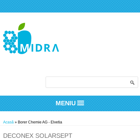
Formular de căutare
MENIU
Eşti aici
Acasă
» Borer Chemie AG - Elvetia
DECONEX SOLARSEPT