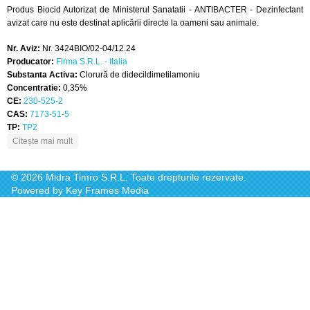
Produs Biocid Autorizat de Ministerul Sanatatii - ANTIBACTER - Dezinfectant
avizat care nu este destinat aplicării directe la oameni sau animale.
Nr. Aviz:
Nr. 3424BIO/02-04/12.24
Producator:
Firma S.R.L. - Italia
Substanta Activa:
Clorură de didecildimetilamoniu
Concentratie:
0,35%
CE:
230-525-2
CAS:
7173-51-5
TP:
TP2
despre ANTIBACTER
Citește mai mult
© 2026 Midra Timro S.R.L. Toate drepturile rezervate.
Powered by
Key Frames Media