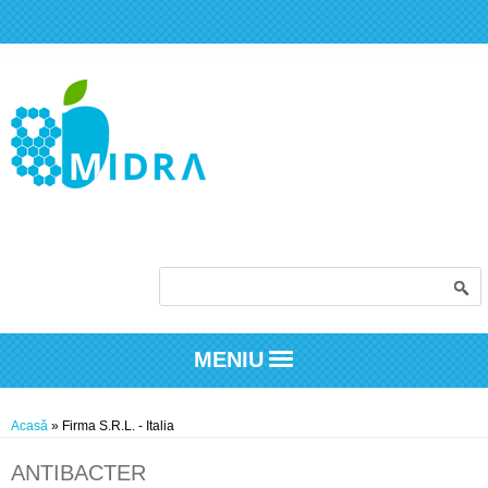
Formular de căutare
MENIU
Eşti aici
Acasă
» Firma S.R.L. - Italia
ANTIBACTER