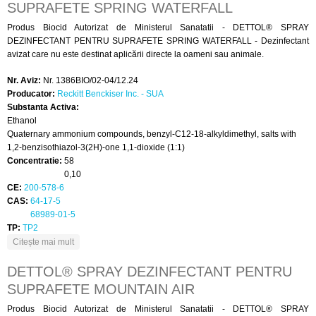
SUPRAFETE SPRING WATERFALL
Produs Biocid Autorizat de Ministerul Sanatatii - DETTOL® SPRAY
DEZINFECTANT PENTRU SUPRAFETE SPRING WATERFALL - Dezinfectant
avizat care nu este destinat aplicării directe la oameni sau animale.
Nr. Aviz:
Nr. 1386BIO/02-04/12.24
Producator:
Reckitt Benckiser Inc. - SUA
Substanta Activa:
Ethanol
Quaternary ammonium compounds, benzyl-C12-18-alkyldimethyl, salts with
1,2-benzisothiazol-3(2H)-one 1,1-dioxide (1:1)
Concentratie:
58
0,10
CE:
200-578-6
CAS:
64-17-5
68989-01-5
TP:
TP2
despre DETTOL® SPRAY DEZINFECTANT PENTRU
Citește mai mult
SUPRAFETE SPRING WATERFALL
DETTOL® SPRAY DEZINFECTANT PENTRU
SUPRAFETE MOUNTAIN AIR
Produs Biocid Autorizat de Ministerul Sanatatii - DETTOL® SPRAY