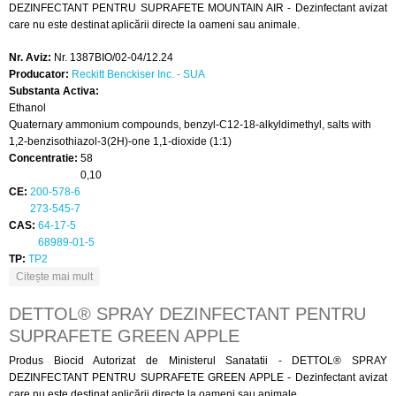
DEZINFECTANT PENTRU SUPRAFETE MOUNTAIN AIR - Dezinfectant avizat
care nu este destinat aplicării directe la oameni sau animale.
Nr. Aviz:
Nr. 1387BIO/02-04/12.24
Producator:
Reckitt Benckiser Inc. - SUA
Substanta Activa:
Ethanol
Quaternary ammonium compounds, benzyl-C12-18-alkyldimethyl, salts with
1,2-benzisothiazol-3(2H)-one 1,1-dioxide (1:1)
Concentratie:
58
0,10
CE:
200-578-6
273-545-7
CAS:
64-17-5
68989-01-5
TP:
TP2
despre DETTOL® SPRAY DEZINFECTANT PENTRU
Citește mai mult
SUPRAFETE MOUNTAIN AIR
DETTOL® SPRAY DEZINFECTANT PENTRU
SUPRAFETE GREEN APPLE
Produs Biocid Autorizat de Ministerul Sanatatii - DETTOL® SPRAY
DEZINFECTANT PENTRU SUPRAFETE GREEN APPLE - Dezinfectant avizat
care nu este destinat aplicării directe la oameni sau animale.