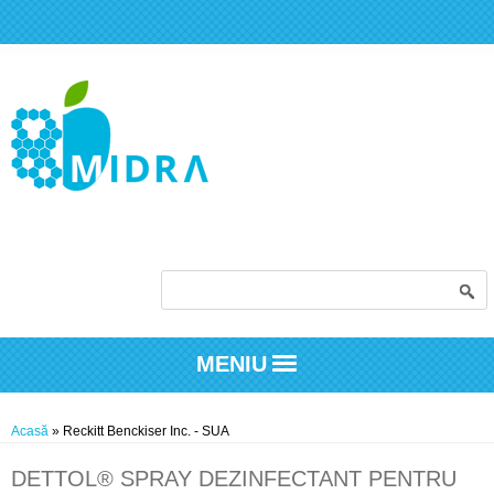
Formular de căutare
MENIU
Eşti aici
Acasă
» Reckitt Benckiser Inc. - SUA
DETTOL® SPRAY DEZINFECTANT PENTRU