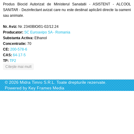
Produs Biocid Autorizat de Ministerul Sanatatii - ASISTENT - ALCOOL
SANITAR - Dezinfectant avizat care nu este destinat aplicării directe la oameni
sau animale.
Nr. Aviz:
Nr. 2340BIO/01-02/12.24
Producator:
SC Euroavipo SA - Romania
Substanta Activa:
Ethanol
Concentratie:
70
CE:
200-578-6
CAS:
64-17-5
TP:
TP2
despre ASISTENT - ALCOOL SANITAR
Citește mai mult
© 2026 Midra Timro S.R.L. Toate drepturile rezervate.
Powered by
Key Frames Media