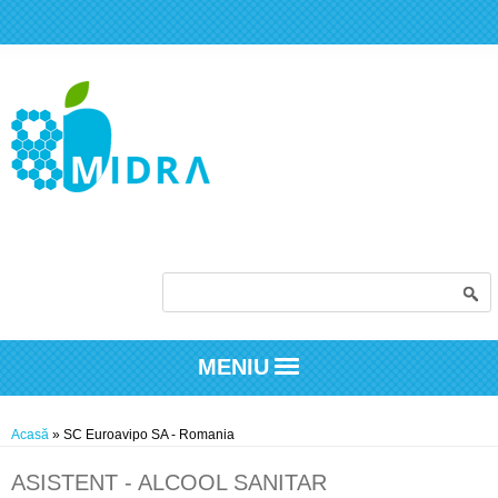
Formular de căutare
MENIU
Eşti aici
Acasă
» SC Euroavipo SA - Romania
ASISTENT - ALCOOL SANITAR