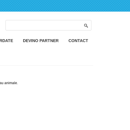
Formular de căutare
Căutare
ORDATE
DEVINO PARTNER
CONTACT
sau animale.