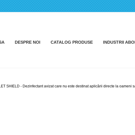
SA
DESPRE NOI
CATALOG PRODUSE
INDUSTRII AB
ET SHIELD - Dezinfectant avizat care nu este destinat aplicării directe la oameni 