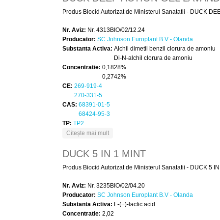
Produs Biocid Autorizat de Ministerul Sanatatii - DUCK DE
Nr. Aviz:
Nr. 4313BIO/02/12.24
Producator:
SC Johnson Europlant B.V - Olanda
Substanta Activa:
Alchil dimetil benzil clorura de amoniu
Di-N-alchil clorura de amoniu
Concentratie:
0,1828%
0,2742%
CE:
269-919-4
270-331-5
CAS:
68391-01-5
68424-95-3
TP:
TP2
despre DUCK DEEP ACTION GEL LAVA
Citește mai mult
DUCK 5 IN 1 MINT
Produs Biocid Autorizat de Ministerul Sanatatii - DUCK 5 IN 
Nr. Aviz:
Nr. 3235BIO/02/04.20
Producator:
SC Johnson Europlant B.V - Olanda
Substanta Activa:
L-(+)-lactic acid
Concentratie:
2,02