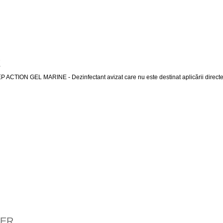
E
EP ACTION GEL MARINE - Dezinfectant avizat care nu este destinat aplicării direct
NE
DER