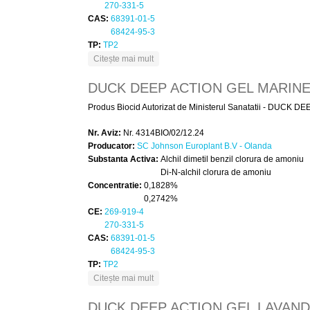
270-331-5
CAS:
68391-01-5
68424-95-3
TP:
TP2
despre DUCK TOILET SHIELD
Citește mai mult
DUCK DEEP ACTION GEL MARIN
Produs Biocid Autorizat de Ministerul Sanatatii - DUCK DE
Nr. Aviz:
Nr. 4314BIO/02/12.24
Producator:
SC Johnson Europlant B.V - Olanda
Substanta Activa:
Alchil dimetil benzil clorura de amoniu
Di-N-alchil clorura de amoniu
Concentratie:
0,1828%
0,2742%
CE:
269-919-4
270-331-5
CAS:
68391-01-5
68424-95-3
TP:
TP2
despre DUCK DEEP ACTION GEL MARI
Citește mai mult
DUCK DEEP ACTION GEL LAVAN