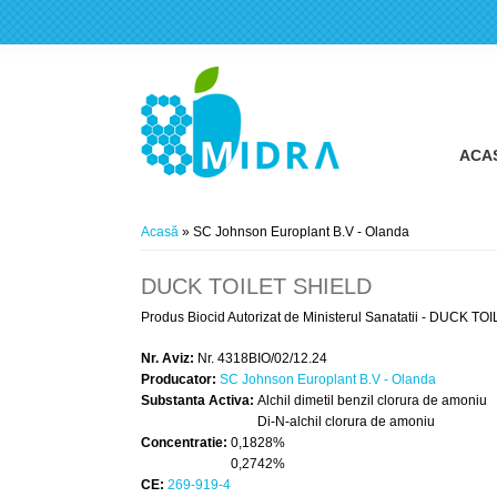
ACA
Eşti aici
Acasă
» SC Johnson Europlant B.V - Olanda
DUCK TOILET SHIELD
Produs Biocid Autorizat de Ministerul Sanatatii - DUCK TOIL
Nr. Aviz:
Nr. 4318BIO/02/12.24
Producator:
SC Johnson Europlant B.V - Olanda
Substanta Activa:
Alchil dimetil benzil clorura de amoniu
Di-N-alchil clorura de amoniu
Concentratie:
0,1828%
0,2742%
CE:
269-919-4