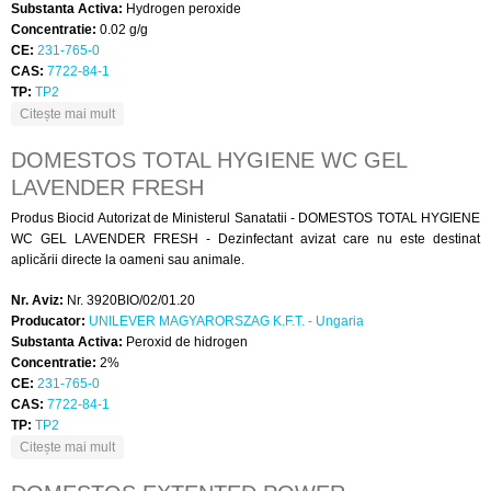
Substanta Activa:
Hydrogen peroxide
Concentratie:
0.02 g/g
CE:
231-765-0
CAS:
7722-84-1
TP:
TP2
despre DOMESTOS TOTAL HYGIENE WC GEL LIME FRESH
Citește mai mult
DOMESTOS TOTAL HYGIENE WC GEL
LAVENDER FRESH
Produs Biocid Autorizat de Ministerul Sanatatii - DOMESTOS TOTAL HYGIENE
WC GEL LAVENDER FRESH - Dezinfectant avizat care nu este destinat
aplicării directe la oameni sau animale.
Nr. Aviz:
Nr. 3920BIO/02/01.20
Producator:
UNILEVER MAGYARORSZAG K.F.T. - Ungaria
Substanta Activa:
Peroxid de hidrogen
Concentratie:
2%
CE:
231-765-0
CAS:
7722-84-1
TP:
TP2
despre DOMESTOS TOTAL HYGIENE WC GEL LAVENDER
Citește mai mult
FRESH