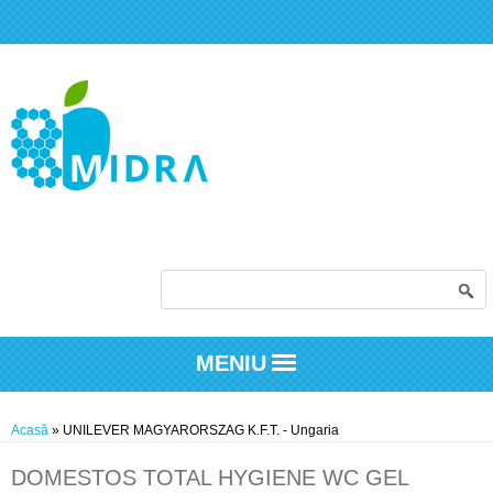
Formular de căutare
MENIU
Eşti aici
Acasă
» UNILEVER MAGYARORSZAG K.F.T. - Ungaria
DOMESTOS TOTAL HYGIENE WC GEL