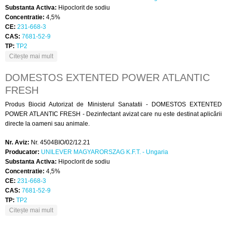
Substanta Activa:
Hipoclorit de sodiu
Concentratie:
4,5%
CE:
231-668-3
CAS:
7681-52-9
TP:
TP2
despre DOMESTOS EXTENTED POWER CITRUS FRESH
Citește mai mult
DOMESTOS EXTENTED POWER ATLANTIC
FRESH
Produs Biocid Autorizat de Ministerul Sanatatii - DOMESTOS EXTENTED
POWER ATLANTIC FRESH - Dezinfectant avizat care nu este destinat aplicării
directe la oameni sau animale.
Nr. Aviz:
Nr. 4504BIO/02/12.21
Producator:
UNILEVER MAGYARORSZAG K.F.T. - Ungaria
Substanta Activa:
Hipoclorit de sodiu
Concentratie:
4,5%
CE:
231-668-3
CAS:
7681-52-9
TP:
TP2
despre DOMESTOS EXTENTED POWER ATLANTIC FRESH
Citește mai mult