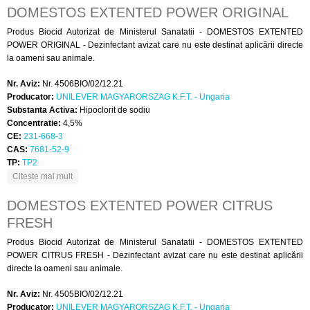
DOMESTOS EXTENTED POWER ORIGINAL
Produs Biocid Autorizat de Ministerul Sanatatii - DOMESTOS EXTENTED
POWER ORIGINAL - Dezinfectant avizat care nu este destinat aplicării directe
la oameni sau animale.
Nr. Aviz:
Nr. 4506BIO/02/12.21
Producator:
UNILEVER MAGYARORSZAG K.F.T. - Ungaria
Substanta Activa:
Hipoclorit de sodiu
Concentratie:
4,5%
CE:
231-668-3
CAS:
7681-52-9
TP:
TP2
despre DOMESTOS EXTENTED POWER ORIGINAL
Citește mai mult
DOMESTOS EXTENTED POWER CITRUS
FRESH
Produs Biocid Autorizat de Ministerul Sanatatii - DOMESTOS EXTENTED
POWER CITRUS FRESH - Dezinfectant avizat care nu este destinat aplicării
directe la oameni sau animale.
Nr. Aviz:
Nr. 4505BIO/02/12.21
Producator:
UNILEVER MAGYARORSZAG K.F.T. - Ungaria