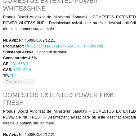
DOMESTOS EXTENTED POWER
WHITE&SHINE
Produs Biocid Autorizat de Ministerul Sanatatii - DOMESTOS EXTENTED
POWER WHITE&SHINE - Dezinfectant avizat care nu este destinat aplicării
directe la oameni sau animale.
Nr. Aviz:
Nr. 4509BIO/02/12.21
Producator:
UNILEVER MAGYARORSZAG K.F.T. - Ungaria
Substanta Activa:
Hipoclorit de sodiu
Concentratie:
4,5%
CE:
231-668-3
CAS:
7681-52-9
TP:
TP2
despre DOMESTOS EXTENTED POWER WHITE&SHINE
Citește mai mult
DOMESTOS EXTENTED POWER PINK
FRESH
Produs Biocid Autorizat de Ministerul Sanatatii - DOMESTOS EXTENTED
POWER PINK FRESH - Dezinfectant avizat care nu este destinat aplicării
directe la oameni sau animale.
Nr. Aviz:
Nr. 4508BIO/02/12.21