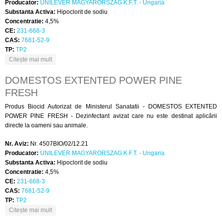
Producator:
UNILEVER MAGYARORSZAG K.F.T. - Ungaria
Substanta Activa:
Hipoclorit de sodiu
Concentratie:
4,5%
CE:
231-668-3
CAS:
7681-52-9
TP:
TP2
despre DOMESTOS EXTENTED POWER PINK FRESH
Citește mai mult
DOMESTOS EXTENTED POWER PINE
FRESH
Produs Biocid Autorizat de Ministerul Sanatatii - DOMESTOS EXTENTED
POWER PINE FRESH - Dezinfectant avizat care nu este destinat aplicării
directe la oameni sau animale.
Nr. Aviz:
Nr. 4507BIO/02/12.21
Producator:
UNILEVER MAGYARORSZAG K.F.T. - Ungaria
Substanta Activa:
Hipoclorit de sodiu
Concentratie:
4,5%
CE:
231-668-3
CAS:
7681-52-9
TP:
TP2
despre DOMESTOS EXTENTED POWER PINE FRESH
Citește mai mult