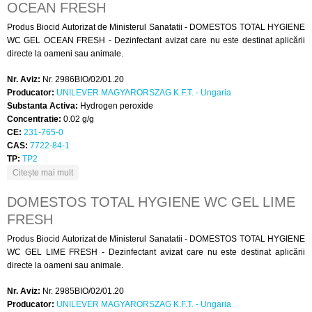
OCEAN FRESH
Produs Biocid Autorizat de Ministerul Sanatatii - DOMESTOS TOTAL HYGIENE
WC GEL OCEAN FRESH - Dezinfectant avizat care nu este destinat aplicării
directe la oameni sau animale.
Nr. Aviz:
Nr. 2986BIO/02/01.20
Producator:
UNILEVER MAGYARORSZAG K.F.T. - Ungaria
Substanta Activa:
Hydrogen peroxide
Concentratie:
0.02 g/g
CE:
231-765-0
CAS:
7722-84-1
TP:
TP2
despre DOMESTOS TOTAL HYGIENE WC GEL OCEAN
Citește mai mult
FRESH
DOMESTOS TOTAL HYGIENE WC GEL LIME
FRESH
Produs Biocid Autorizat de Ministerul Sanatatii - DOMESTOS TOTAL HYGIENE
WC GEL LIME FRESH - Dezinfectant avizat care nu este destinat aplicării
directe la oameni sau animale.
Nr. Aviz:
Nr. 2985BIO/02/01.20
Producator:
UNILEVER MAGYARORSZAG K.F.T. - Ungaria